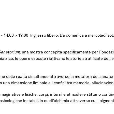
0 – 14:00 > 19:00 Ingresso libero. Da domenica a mercoledi sol
Sanatorium
, una mostra concepita specificamente per Fondaz
hiatrico, le opere esposte riattivano le storie stratificate dell
ione delle realtà simultanee attraverso la metafora del sanator
n una dimensione liminale e i confini tra memoria, allucinazione,
immaginative e fisiche: corpi, interni e atmosfere slittano cont
icologiche instabili, in quell’alchimia attraverso cui i pigmen