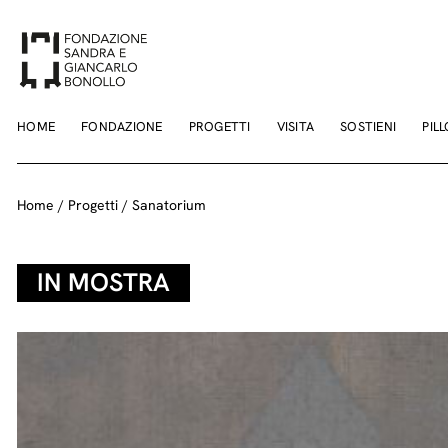
Salta
ai
contenuti
HOME
FONDAZIONE
PROGETTI
VISITA
SOSTIENI
PIL
Home
/
Progetti
/
Sanatorium
IN MOSTRA