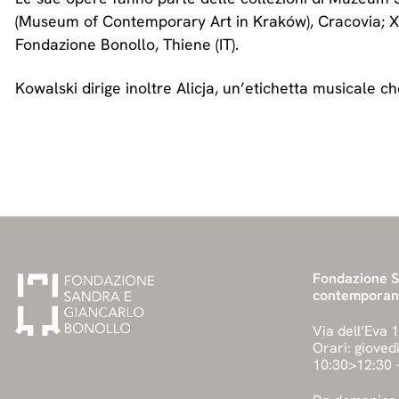
(Museum of Contemporary Art in Kraków), Cracovia; X M
Fondazione Bonollo, Thiene (IT).
Kowalski dirige inoltre Alicja, un’etichetta musicale ch
Fondazione Sa
contempora
Via dell’Eva 
Orari: gioved
10:30>12:30 -