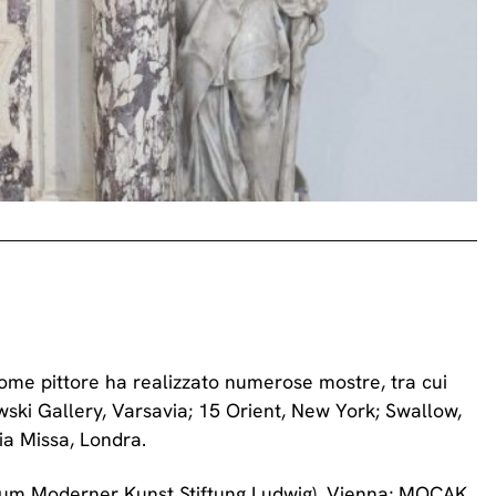
Come pittore ha realizzato numerose mostre, tra cui
ski Gallery, Varsavia; 15 Orient, New York; Swallow,
ia Missa, Londra.
seum Moderner Kunst Stiftung Ludwig), Vienna; MOCAK