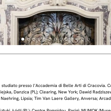
studiato presso l’Accademia di Belle Arti di Cracovia. 
ejska, Danzica (PL); Clearing, New York; Dawid Radziszew
s Naehring, Lipsia; Tim Van Laere Gallery, Anversa; Arcad
 Sztuki, Łódź (PL); Centre Pompidou, Parigi; MUMOK (Mu