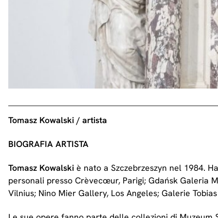
Tomasz Kowalski / artista
BIOGRAFIA ARTISTA
Tomasz Kowalski
è nato a Szczebrzeszyn nel 1984. Ha 
personali presso Crèvecœur, Parigi; Gdańsk Galeria Mi
Vilnius; Nino Mier Gallery, Los Angeles; Galerie Tobia
Le sue opere fanno parte delle collezioni di Muzeum