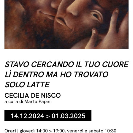
Detail, Cecilia De Nisco, Piccole catastrofi per minuti intimi #2,
2024, courtesy of the artist and VINVIN gallery.
STAVO CERCANDO IL TUO CUORE
LÌ DENTRO MA HO TROVATO
SOLO LATTE
CECILIA DE NISCO
a cura di Marta Papini
14.12.2024 > 01.03.2025
Orari | giovedì 14:00 > 19:00, venerdì e sabato 10:30