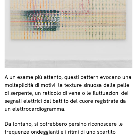
Emily Kraus, Stochastic 14, 2023, Courtesy of the artist and
A un esame più attento, questi pattern evocano una
Fondazione Bonollo.
molteplicità di motivi: la texture sinuosa della pelle
di serpente, un reticolo di vene o le fluttuazioni dei
segnali elettrici del battito del cuore registrate da
un elettrocardiogramma.
Da lontano, si potrebbero persino riconoscere le
frequenze ondeggianti e i ritmi di uno spartito