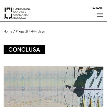
Salta
ITALIANO
ai
contenuti
Home
/
Progetti
/
444 days
CONCLUSA