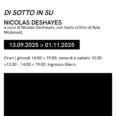
Nicolas Deshayes, Cloud (2025), glazed earthware; 19 x 29 x
10 cm, Courtesy of the Artist, Stuart Shave Modern
DI SOTTO IN SU
Art,London
NICOLAS DESHAYES
a cura di Nicolas Deshayes, con testo critico di Kyla
Mcdonald
13.09.2025 > 01.11.2025
Orari | giovedì 14:00 > 19:00, venerdì e sabato 10:30
>12:30 – 14:00 > 19:00 Ingresso libero.