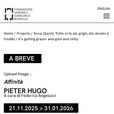
Skip
ENGLISH
to
content
Home
/
Projects
/
Anna Glantz. Tutto si fa più grigio, più dorato e
freddo / It’s getting grayer and gold and chilly
A BREVE
Upload Image...
Affinità
PIETER HUGO
A cura di Federica Angelucci
21.11.2025 > 31.01.2026